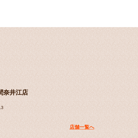
の間奈井江店
3
店舗一覧へ